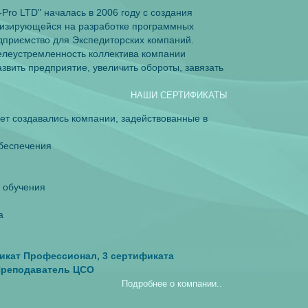
-Pro LTD" началась в 2006 году с создания
лизирующейся на разработке программных
дприємство для Экспедиторских компаний.
елеустремленность коллектива компании
звить предприятие, увеличить обороты, завязать
НАШИ СЕРТИФИКАТЫ
т создавались компании, задействованные в
беспечения
 обучения
а
икат Профессионал, 3 сертификата
 Преподаватель ЦСО
Подробнее о компании..