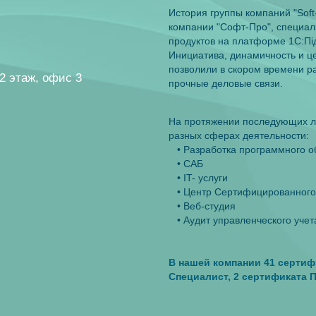
История группы компаний "Soft
компании "Софт-Про", специа
продуктов на платформе 1С:Пi
Инициатива, динамичность и ц
позволили в скором времени ра
 2 этаж, офис 3
прочные деловые связи.
На протяжении последующих ле
разных сферах деятельности:
• Разработка программного о
• САБ
• IT- услуги
• Центр Сертифицированного
• Веб-студия
• Аудит управленческого учет
В нашей компании 41 сертиф
Специалист, 2 сертификата