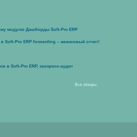
ому модулю Дашборды Soft-Pro ERP
в Soft-Pro ERP forwarding – авансовый отчет!
в в Soft-Pro ERP, экспресс-аудит
Все обзоры..